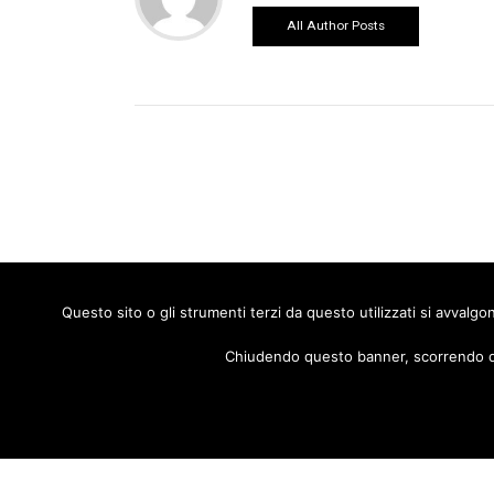
All Author Posts
Questo sito o gli strumenti terzi da questo utilizzati si avvalg
Prec
Chiudendo questo banner, scorrendo que
Co