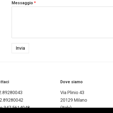
Messaggio
*
Invia
ttaci
Dove siamo
02.89280043
Via Plinio 43
02.89280042
20129 Milano
le 347.5614048
(Italy)