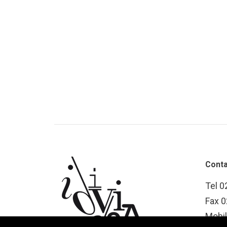
Conta
Tel 
Fax 
Mobi