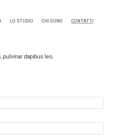
O
LO STUDIO
CHI SONO
CONTATTI
, pulvinar dapibus leo.